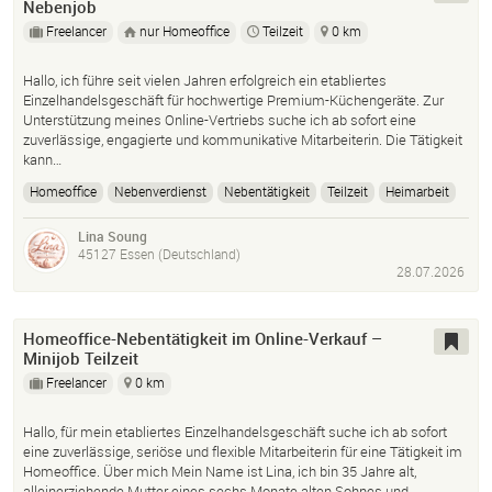
Nebenjob
Freelancer
nur Homeoffice
Teilzeit
0 km
Hallo, ich führe seit vielen Jahren erfolgreich ein etabliertes
Einzelhandelsgeschäft für hochwertige Premium-Küchengeräte. Zur
Unterstützung meines Online-Vertriebs suche ich ab sofort eine
zuverlässige, engagierte und kommunikative Mitarbeiterin. Die Tätigkeit
kann…
Homeoffice
Nebenverdienst
Nebentätigkeit
Teilzeit
Heimarbeit
Job
Arbeit
Lina Soung
45127 Essen (Deutschland)
28.07.2026
Homeoffice-Nebentätigkeit im Online-Verkauf –
Minijob Teilzeit
Freelancer
0 km
Hallo, für mein etabliertes Einzelhandelsgeschäft suche ich ab sofort
eine zuverlässige, seriöse und flexible Mitarbeiterin für eine Tätigkeit im
Homeoffice. Über mich Mein Name ist Lina, ich bin 35 Jahre alt,
alleinerziehende Mutter eines sechs Monate alten Sohnes und…