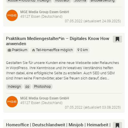
Adobe Photoshop. InDesign
Illustrator
Joomla
Bildbearbeitung
Wordpress
MGE Media Group Essen GmbH
45127 Essen (Deutschland)
07.05.2022 (aktualisiert
24.09.2025
)
Praktikum Mediengestalter*in – Digitales Know How
anwenden
Praktikum
Teil-Homeoffice möglich
0 km
Gestalten Sie für unsere Kunden eine neue Webseite oder Relaunches
in WordPress. Ihre Kenntnisse und ihr kreatives Verständnis helfen
Ihnen dabei, eine erfolgreiche Seite zu erstellen. Auch SEO und SEM
sind Ihnen keine Fremdwörter, aber Sie freuen sich darauf, dies…
Indesign
pp
Photoshop
MGE Media Group Essen GmbH
45127 Essen (Deutschland)
07.05.2022 (aktualisiert
03.08.2025
)
Homeoffice | Deutschlandweit | Minijob | Heimarbeit |