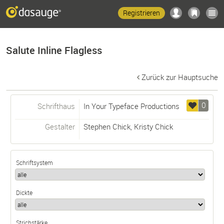
Registrieren
Salute Inline Flagless
Zurück zur Hauptsuche
0
Schrifthaus
In Your Typeface Productions
Gestalter
Stephen Chick
,
Kristy Chick
Schriftsystem
Dickte
Strichstärke