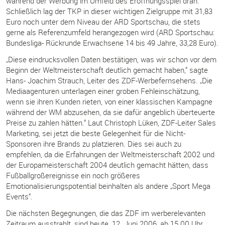
während der Werbung im Umfeld des Eröffnungsspiel dran.
Schließlich lag der TKP in dieser wichtigen Zielgruppe mit 31,83
Euro noch unter dem Niveau der ARD Sportschau, die stets
gerne als Referenzumfeld herangezogen wird (ARD Sportschau:
Bundesliga- Rückrunde Erwachsene 14 bis 49 Jahre, 33,28 Euro).
„Diese eindrucksvollen Daten bestätigen, was wir schon vor dem
Beginn der Weltmeisterschaft deutlich gemacht haben,“ sagte
Hans- Joachim Strauch, Leiter des ZDF-Werbefernsehens. „Die
Mediaagenturen unterlagen einer groben Fehleinschätzung,
wenn sie ihren Kunden rieten, von einer klassischen Kampagne
während der WM abzusehen, da sie dafür angeblich überteuerte
Preise zu zahlen hätten.“ Laut Christoph Lüken, ZDF-Leiter Sales
Marketing, sei jetzt die beste Gelegenheit für die Nicht-
Sponsoren ihre Brands zu platzieren. Dies sei auch zu
empfehlen, da die Erfahrungen der Weltmeisterschaft 2002 und
der Europameisterschaft 2004 deutlich gemacht hätten, dass
Fußballgroßereignisse ein noch größeres
Emotionalisierungspotential beinhalten als andere „Sport Mega
Events“.
Die nächsten Begegnungen, die das ZDF im werberelevanten
Zeitraum ausstrahlt, sind heute, 12. Juni 2006, ab 15.00 Uhr