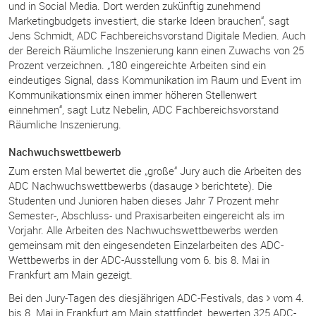
und in Social Media. Dort werden zukünftig zunehmend
Marketingbudgets investiert, die starke Ideen brauchen“, sagt
Jens Schmidt, ADC Fachbereichsvorstand Digitale Medien. Auch
der Bereich Räumliche Inszenierung kann einen Zuwachs von 25
Prozent verzeichnen. „180 eingereichte Arbeiten sind ein
eindeutiges Signal, dass Kommunikation im Raum und Event im
Kommunikationsmix einen immer höheren Stellenwert
einnehmen“, sagt Lutz Nebelin, ADC Fachbereichsvorstand
Räumliche Inszenierung.
Nachwuchswettbewerb
Zum ersten Mal bewertet die „große“ Jury auch die Arbeiten des
ADC Nachwuchswettbewerbs (dasauge
berichtete
). Die
Studenten und Junioren haben dieses Jahr 7 Prozent mehr
Semester-, Abschluss- und Praxisarbeiten eingereicht als im
Vorjahr. Alle Arbeiten des Nachwuchswettbewerbs werden
gemeinsam mit den eingesendeten Einzelarbeiten des ADC-
Wettbewerbs in der ADC-Ausstellung vom 6. bis 8. Mai in
Frankfurt am Main gezeigt.
Bei den Jury-Tagen des diesjährigen ADC-Festivals, das
vom 4.
bis 8. Mai
in Frankfurt am Main stattfindet, bewerten 325 ADC-