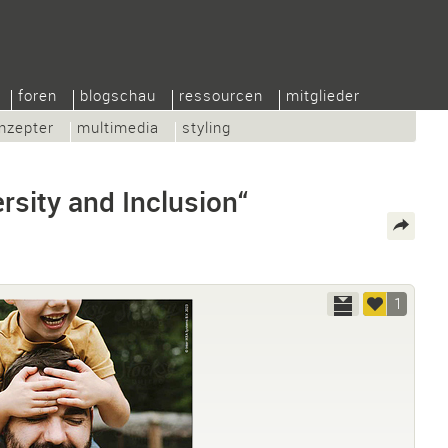
foren
blogschau
ressourcen
mitglieder
nzepter
multimedia
styling
rsity and Inclusion“
1