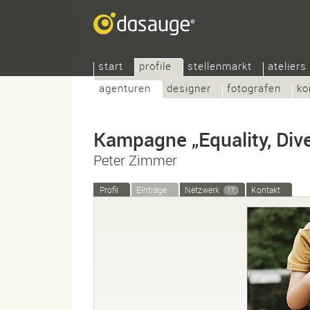
start
profile
stellenmarkt
ateliers
agenturen
designer
fotografen
ko
Kampagne „Equality, Dive
Peter Zimmer
Profil
Einträge
Netzwerk
Kontakt
17