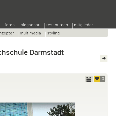
foren
blogschau
ressourcen
mitglieder
nzepter
multimedia
styling
ochschule Darmstadt
0