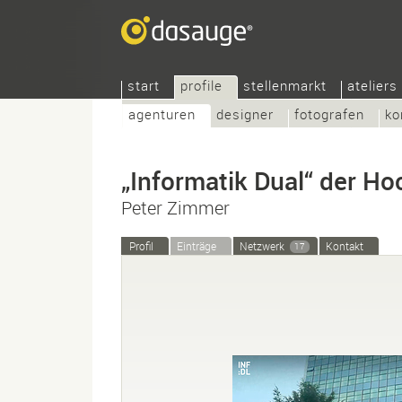
start
profile
stellenmarkt
ateliers
agenturen
designer
fotografen
ko
„Informatik Dual“ der H
Peter Zimmer
Profil
Einträge
Netzwerk
Kontakt
17