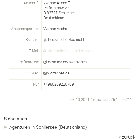
Anschrift
Yvonne Aschoff
Perfallstraße 22
D-
83727
Schliersee
Deutschland
Ansprechpartner
Yvonne
Aschoff
Kontakt
Persönliche Nachricht
E-Mail
Information nur im Netzwerk
Profiladresse
dasauge.de/-wordvibes
Web
wordvibes.de
Ruf
+4980269220789
03.10.2021 (aktualisiert
26.11.2021
)
Siehe auch
Agenturen in Schliersee (Deutschland)
zurück