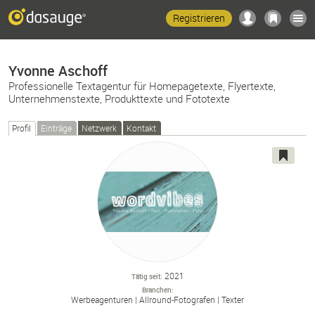
Registrieren
Yvonne Aschoff
Professionelle Textagentur für Homepagetexte, Flyertexte,
Unternehmenstexte, Produkttexte und Fototexte
Profil
Einträge
Netzwerk
Kontakt
2021
Tätig seit
Branchen
Werbeagenturen
Allround-
Fotografen
Texter