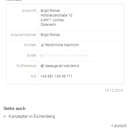
Anschrift
Birgit Rohde
Hörbranzerstraße 10
A-
6911
Lochau
Österreich
Ansprechpartner
Birgit
Rohde
Kontakt
Persönliche Nachricht
E-Mail
Information nur im Netzwerk
Profiladresse
dasauge.at/-wlp-text-4
Ruf
+43 681 105 49 711
15.10.2019
Siehe auch
Konzepter in Eichenberg
zurück