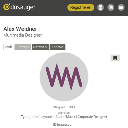
Registrieren
Alex Weidner
Multimedia Designer
Profil
Einträge
Netzwerk
Kontakt
1983
Tätig seit
Branchen
Typografen/
Layouter
Audio/
Musik
Corporate Designer
Impressum