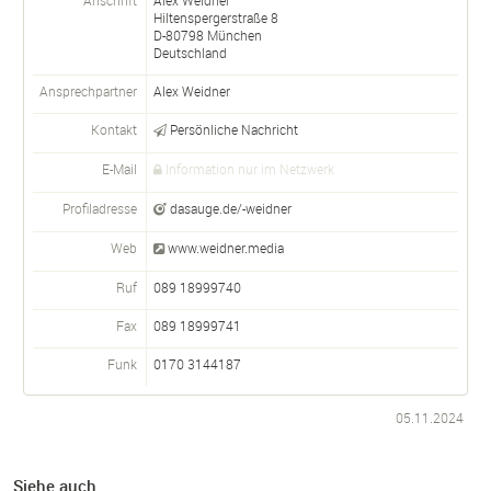
Hiltenspergerstraße 8
D-
80798
München
Deutschland
Ansprechpartner
Alex
Weidner
Kontakt
Persönliche Nachricht
E-Mail
Information nur im Netzwerk
Profiladresse
dasauge.de/-weidner
Web
www.weidner.media
Ruf
089 18999740
Fax
089 18999741
Funk
0170 3144187
05.11.2024
Siehe auch