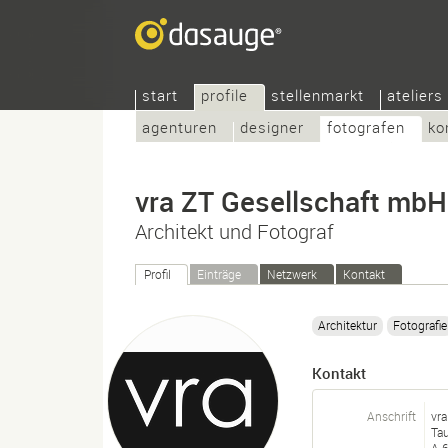
start
profile
stellenmarkt
ateliers
agenturen
designer
fotografen
ko
vra ZT Gesellschaft mbH
Architekt und Fotograf
Profil
Einträge
Netzwerk
Kontakt
Architektur
Fotografie
Kontakt
Anschrift
vra
Ta