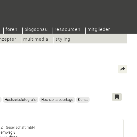
foren
blogschau
ressourcen
mitglieder
nzepter
multimedia
styling
Hochzeitsfotografie
Hochzeitsreportage
Kunst
 ZT Gesellschaft mbH
uernweg 8