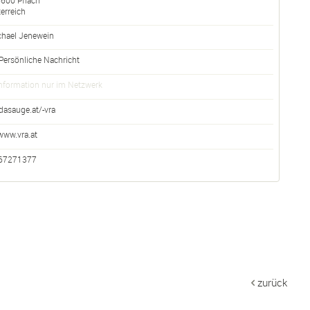
6600
Pflach
erreich
chael Jenewein
Persönliche Nachricht
nformation nur im Netzwerk
dasauge.at/-vra
www.vra.at
67271377
zurück