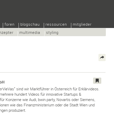
foren
blogschau
ressourcen
mitglieder
nzepter
multimedia
styling
mbH
rVieVas” sind wir Marktführer in Österreich für Erklärvideos.
mehrere hundert Videos für innovative Startups &
 für Konzerne wie Audi, bwin.party, Novartis oder Siemens,
tionen wie das Finanzministerium oder die Stadt Wien und
ngen produziert.