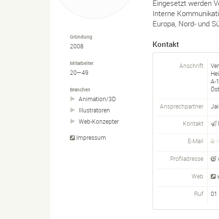
Eingesetzt werden V
Interne Kommunikatio
Europa, Nord- und Sü
Gründung
Kontakt
2008
Mitarbeiter
Anschrift
Ve
20—49
Hei
A-
Öst
Branchen
Animation/
3D
Ansprechpartner
Ja
Illustratoren
Web-
Konzepter
Kontakt
Impressum
E-Mail
I
Profiladresse
Web
Ruf
01