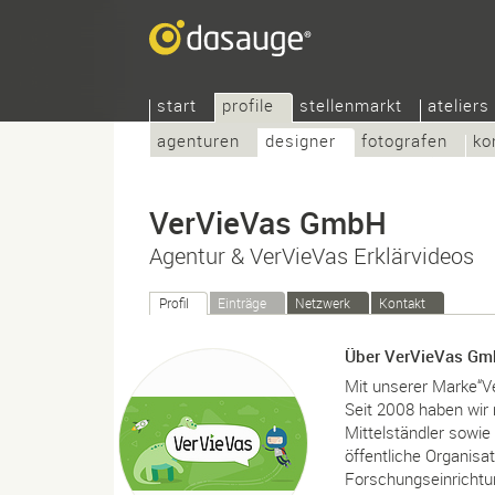
start
profile
stellenmarkt
ateliers
agenturen
designer
fotografen
ko
VerVieVas GmbH
Agentur & VerVieVas Erklärvideos
Profil
Einträge
Netzwerk
Kontakt
Über VerVieVas G
Mit unserer Marke“Ve
Seit 2008 haben wir 
Mittelständler sowie
öffentliche Organisa
Forschungseinrichtu