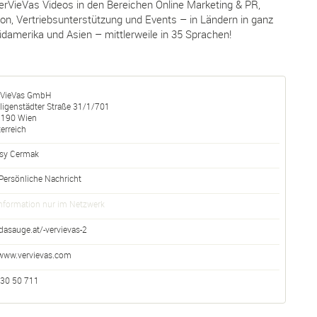
erVieVas Videos in den Bereichen Online Marketing & PR,
n, Vertriebsunterstützung und Events – in Ländern in ganz
damerika und Asien – mittlerweile in 35 Sprachen!
rVieVas GmbH
ligenstädter Straße 31/1/701
1190
Wien
erreich
isy Cermak
Persönliche Nachricht
nformation nur im Netzwerk
dasauge.at/-vervievas-2
www.vervievas.com
 30 50 711