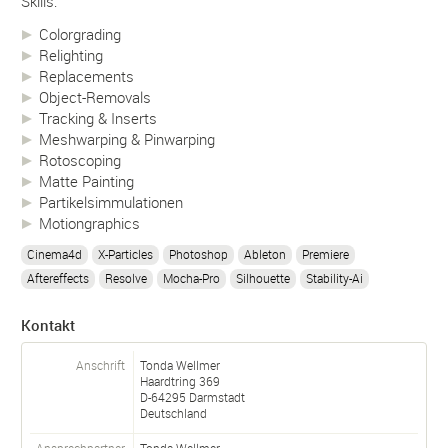
Skills:
Colorgrading
Relighting
Replacements
Object-Removals
Tracking & Inserts
Meshwarping & Pinwarping
Rotoscoping
Matte Painting
Partikelsimmulationen
Motiongraphics
Cinema4d
X-Particles
Photoshop
Ableton
Premiere
Aftereffects
Resolve
Mocha-Pro
Silhouette
Stability-Ai
Kontakt
Anschrift
Tonda Wellmer
Haardtring 369
D-
64295
Darmstadt
Deutschland
Ansprechpartner
Tonda
Wellmer