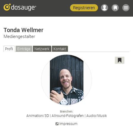
Registrieren
Tonda Wellmer
Mediengestalter
Profil
Einträge
Netzwerk
Kontakt
Branchen
Animation/
3D
Allround-
Fotografen
Audio/
Musik
Impressum