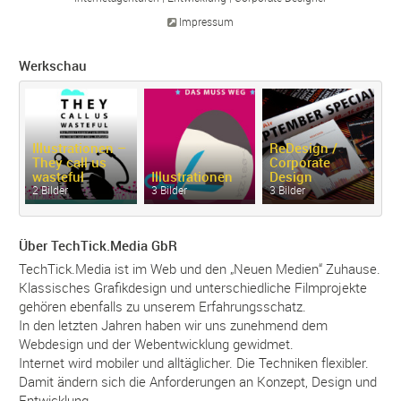
Impressum
Werkschau
M
Illustrationen –
ReDesign /
D
They call us
Corporate
M
wasteful
Illustrationen
Design
Sh
2 Bilder
3 Bilder
3 Bilder
4 
Über TechTick.Media GbR
TechTick.Media ist im Web und den „Neuen Medien“ Zuhause.
Klassisches Grafikdesign und unterschiedliche Filmprojekte
gehören ebenfalls zu unserem Erfahrungsschatz.
In den letzten Jahren haben wir uns zunehmend dem
Webdesign und der Webentwicklung gewidmet.
Internet wird mobiler und alltäglicher. Die Techniken flexibler.
Damit ändern sich die Anforderungen an Konzept, Design und
Entwicklung.