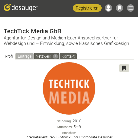
Registrieren
TechTick.Media GbR
Agentur für Design und Medien Euer Ansprechpartner für
Webdesign und – Entwicklung, sowie klassisches Grafikdesign.
Profil
Einträge
Netzwerk
Kontakt
1
2010
Gründung
5—9
Mitarbeiter
Branchen
Internetagenturen
Entwicklung
Corporate Designer