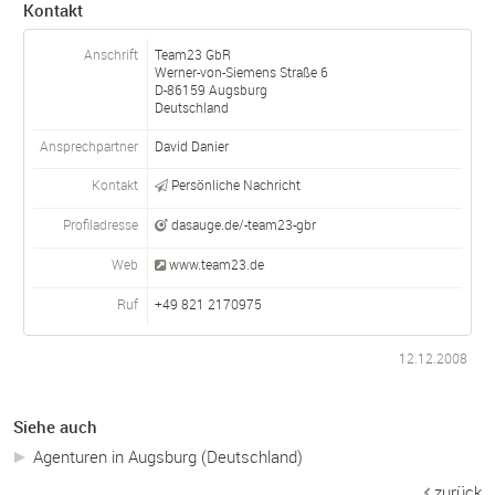
Kontakt
Anschrift
Team23 GbR
Werner-von-Siemens Straße 6
D-
86159
Augsburg
Deutschland
Ansprechpartner
David Danier
Kontakt
Persönliche Nachricht
Profiladresse
dasauge.de/-team23-gbr
Web
www.team23.de
Ruf
+49 821 2170975
12.12.2008
Siehe auch
Agenturen in Augsburg (Deutschland)
zurück