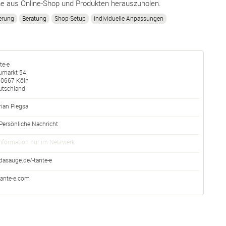
e aus Online-Shop und Produkten herauszuholen.
erung
Beratung
Shop-Setup
individuelle Anpassungen
te-e
umarkt 54
50667
Köln
utschland
ian Piegsa
Persönliche Nachricht
nformation nur im Netzwerk
dasauge.de/-tante-e
tante-e.com