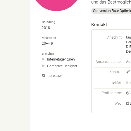
und das Bestmöglich
Conversion Rate Optimi
Gründung
Kontakt
2018
Anschrift
tan
Mitarbeiter
He
20—49
D-
De
Branchen
Internetagenturen
Ansprechpartner
Adr
Corporate Designer
Kontakt
Impressum
E-Mail
I
Profiladresse
Web