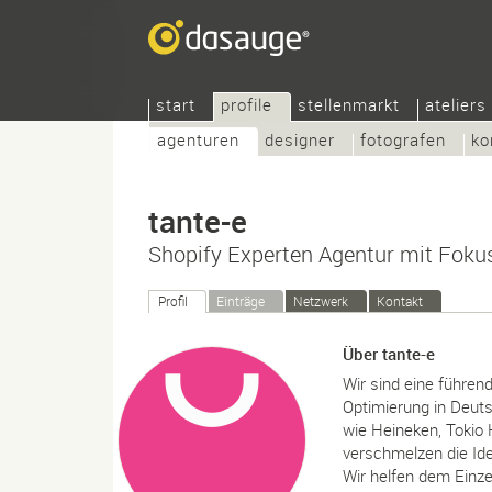
start
profile
stellenmarkt
ateliers
agenturen
designer
fotografen
ko
tante-e
Shopify Experten Agentur mit Foku
Profil
Einträge
Netzwerk
Kontakt
Über tante-e
Wir sind eine führen
Optimierung in Deut
wie Heineken, Tokio 
verschmelzen die I
Wir helfen dem Einz