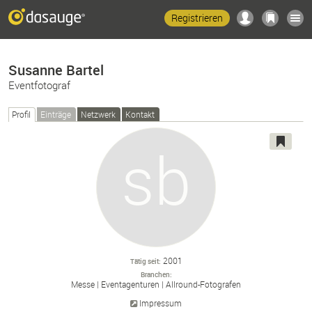
Registrieren
Susanne Bartel
Eventfotograf
Profil
Einträge
Netzwerk
Kontakt
2001
Tätig seit
Branchen
Messe
Eventagenturen
Allround-
Fotografen
Impressum