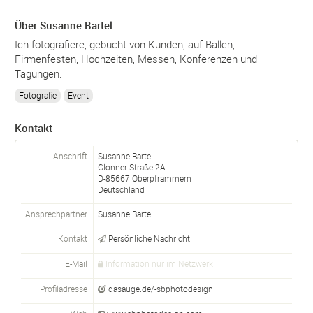
Über Susanne Bartel
Ich fotografiere, gebucht von Kunden, auf Bällen,
Firmenfesten, Hochzeiten, Messen, Konferenzen und
Tagungen.
Fotografie
Event
Kontakt
Anschrift
Susanne Bartel
Glonner Straße 2A
D-
85667
Oberpframmern
Deutschland
Ansprechpartner
Susanne
Bartel
Kontakt
Persönliche Nachricht
E-Mail
Information nur im Netzwerk
Profiladresse
dasauge.de/-sbphotodesign