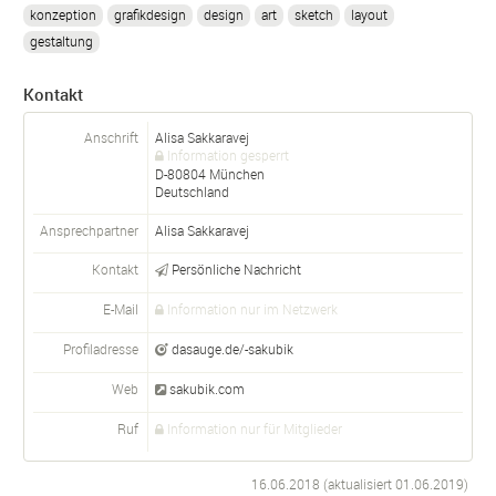
konzeption
grafikdesign
design
art
sketch
layout
gestaltung
Kontakt
Anschrift
Alisa Sakkaravej
Information gesperrt
D-
80804
München
Deutschland
Ansprechpartner
Alisa
Sakkaravej
Kontakt
Persönliche Nachricht
E-Mail
Information nur im Netzwerk
Profiladresse
dasauge.de/-sakubik
Web
sakubik.com
Ruf
Information nur für Mitglieder
16.06.2018 (aktualisiert
01.06.2019
)