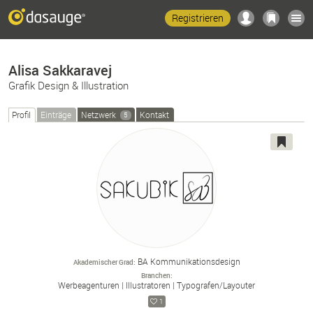
Registrieren
Alisa Sakkaravej
Grafik Design & Illustration
Profil
Einträge
Netzwerk
Kontakt
5
BA Kommunikationsdesign
Akademischer Grad
Branchen
Werbeagenturen
Illustratoren
Typografen/
Layouter
1