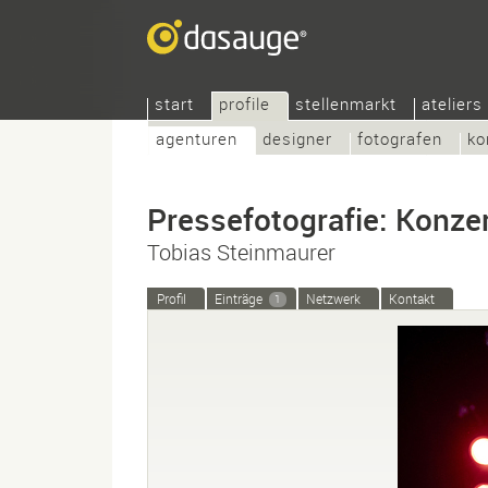
start
profile
stellenmarkt
ateliers
agenturen
designer
fotografen
ko
Pressefotografie: Konzer
Tobias Steinmaurer
Profil
Einträge
Netzwerk
Kontakt
1