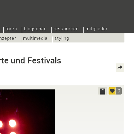
foren
blogschau
ressourcen
mitglieder
nzepter
multimedia
styling
te und Festivals
0