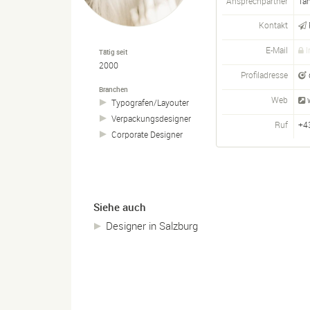
Ansprechpartner
Tan
Kontakt
E-Mail
I
Tätig seit
2000
Profiladresse
Branchen
Web
Typografen/
Layouter
Verpackungsdesigner
Ruf
+4
Corporate Designer
Siehe auch
Designer in Salzburg