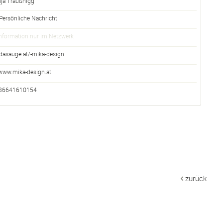
ja
Traußnigg
Persönliche Nachricht
nformation nur im Netzwerk
dasauge.at/-mika-design
www.mika-design.at
36641610154
zurück