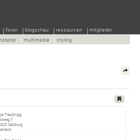
foren
blogschau
ressourcen
mitglieder
nzepter
multimedia
styling
nja Traußnigg
slweg 7
5020
Salzburg
erreich