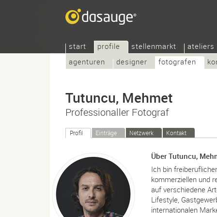
start
profile
stellenmarkt
ateliers
agenturen
designer
fotografen
ko
Tutuncu, Mehmet
Professionaller Fotograf
Profil
Einträge
Netzwerk
Kontakt
Über Tutuncu, Meh
Ich bin freiberuflic
kommerziellen und re
auf verschiedene Art
Lifestyle, Gastgewerb
internationalen Mark