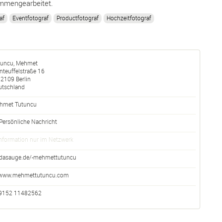
mmengearbeitet.
af
Eventfotograf
Productfotograf
Hochzeitfotograf
tuncu, Mehmet
teuffelstraße 16
12109
Berlin
utschland
hmet Tutuncu
Persönliche Nachricht
nformation nur im Netzwerk
dasauge.de/-mehmettutuncu
www.mehmettutuncu.com
9152 11482562