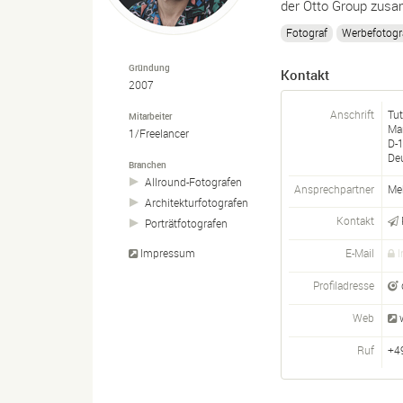
der Otto Group zusa
Fotograf
Werbefotogr
Gründung
Kontakt
2007
Anschrift
Tu
Mitarbeiter
Man
1/Freelancer
D-
De
Branchen
Allround-
Fotografen
Ansprechpartner
Me
Architekturfotografen
Kontakt
Porträtfotografen
E-Mail
I
Impressum
Profiladresse
Web
Ruf
+4