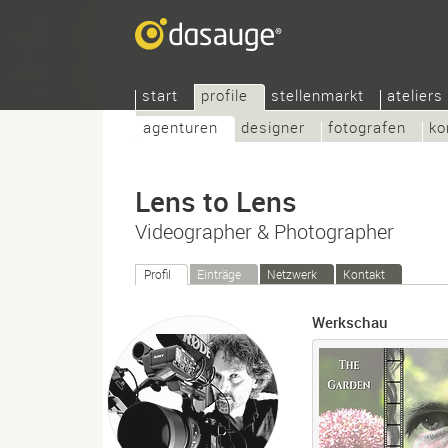
start
profile
stellenmarkt
ateliers
agenturen
designer
fotografen
ko
Lens to Lens
Videographer & Photographer
Profil
Einträge
Netzwerk
Kontakt
Werkschau