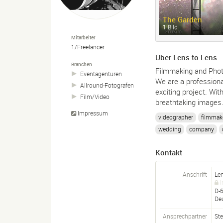
The Garden
1 Bild
Mitarbeiter
1/Freelancer
Über Lens to Lens
Branchen
Filmmaking and Phot
Eventagenturen
We are a professiona
Allround-
Fotografen
exciting project. With
Film/
Video
breathtaking images
Impressum
videographer
filmmak
wedding
company
Kontakt
Anschrift
Len
I
D-
De
Ansprechpartner
Ste