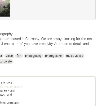
ography.
l team based in Germany. We are always looking for the next
 „Lens to Lens“ you have creativity, Attention to detail, and
.
er
video
film
photography
photographer
music videos
corporate
s to Lens
nformation gesperrt
66869
Kusel
utschland
fano Matteucci