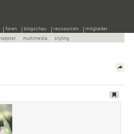
foren
blogschau
ressourcen
mitglieder
nzepter
multimedia
styling