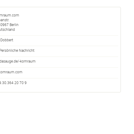
mraum.com
anstr.
10967
Berlin
utschland
 Dobbert
Persönliche Nachricht
dasauge.de/-komraum
komraum.com
9.30.364 20 70 9