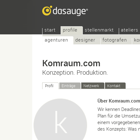
start
profile
stellenmarkt
ateliers
agenturen
designer
fotografen
ko
Komraum.com
Konzeption. Produktion.
Profil
Einträge
Netzwerk
Kontakt
Über Komraum.co
Wir kennen Deadlines
Plan für die Umsetzu
einem vorgegebenen Z
des Konzepts: Was 