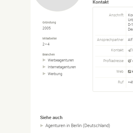
Kontakt
Anschrift
Ko
Urb
Gründung
D-
2005
De
Mitarbeiter
Ansprechpartner
Alf
2—4
Kontakt
Branchen
Werbeagenturen
Profiladresse
Internetagenturen
Web
Werbung
Ruf
+4
Siehe auch
Agenturen in Berlin (Deutschland)