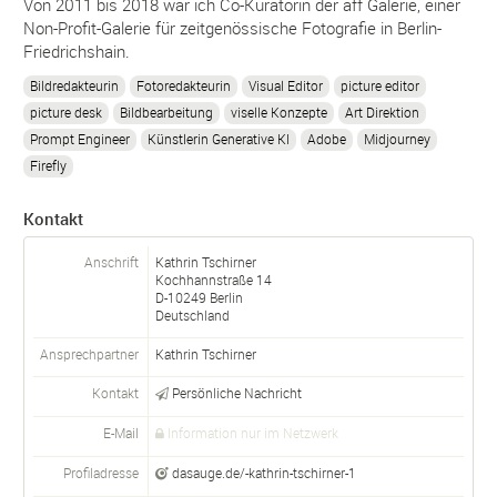
Von 2011 bis 2018 war ich Co-Kuratorin der aff Galerie, einer
Non-Profit-Galerie für zeitgenössische Fotografie in Berlin-
Friedrichshain.
Bildredakteurin
Fotoredakteurin
Visual Editor
picture editor
picture desk
Bildbearbeitung
viselle Konzepte
Art Direktion
Prompt Engineer
Künstlerin Generative KI
Adobe
Midjourney
Firefly
Kontakt
Anschrift
Kathrin Tschirner
Kochhannstraße 14
D-
10249
Berlin
Deutschland
Ansprechpartner
Kathrin
Tschirner
Kontakt
Persönliche Nachricht
E-Mail
Information nur im Netzwerk
Profiladresse
dasauge.de/-kathrin-tschirner-1