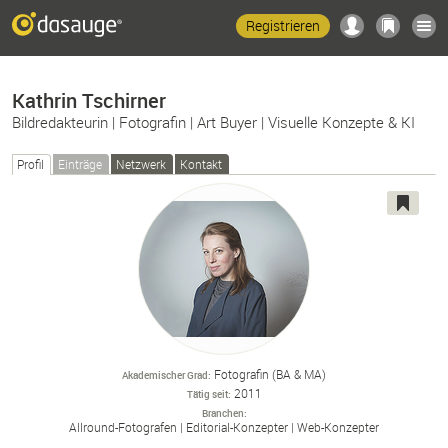
Registrieren
Kathrin Tschirner
Bildredakteurin | Fotografin | Art Buyer | Visuelle Konzepte & KI
Profil
Einträge
Netzwerk
Kontakt
Fotografin (BA & MA)
Akademischer Grad
2011
Tätig seit
Branchen
Allround-
Fotografen
Editorial-
Konzepter
Web-
Konzepter