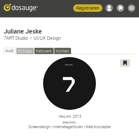
Registrieren
Juliane Jeske
7ART.Studio – UI/UX Design
Profil
Einträge
Netzwerk
Kontakt
2013
Tätig seit
Branchen
Screendesign
Internetagenturen
Web-
Konzepter