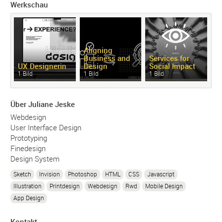
Werkschau
Aligning
Business and
Services for
UX Designerin
Design
Social Impact
[7
1 Bild
1 Bild
1 Bild
8 
Über Juliane Jeske
Webdesign
User Interface Design
Prototyping
Finedesign
Design System
Sketch
Invision
Photoshop
HTML
CSS
Javascript
Illustration
Printdesign
Webdesign
Rwd
Mobile Design
App Design
Kontakt