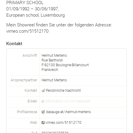
PRIMARY SCHOOL
01/09/1992 – 30/06/1997,
European school, Luxembourg
Mein Showreel finden Sie unter der folgenden Adresse:
vimeo.com/51512170
Kontakt
Anschrift
Helmut Mertens
Rue Bartholdi
F-
92100
Boulogne-Billancourt
Frankreich
Ansprechpartner
Helmut
Mertens
Kontakt
Persönliche Nachricht
E-Mail
Information nur im Netzwerk
Profiladresse
dasauge.at/-helmut-mertens
Web
vimeo.com/51512170
Ruf
0033638270539