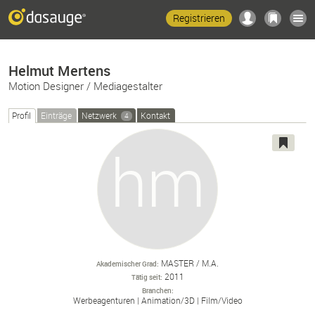
Registrieren
Helmut Mertens
Motion Designer / Mediagestalter
Profil
Einträge
Netzwerk
Kontakt
4
MASTER / M.A.
Akademischer Grad
2011
Tätig seit
Branchen
Werbeagenturen
Animation/
3D
Film/
Video