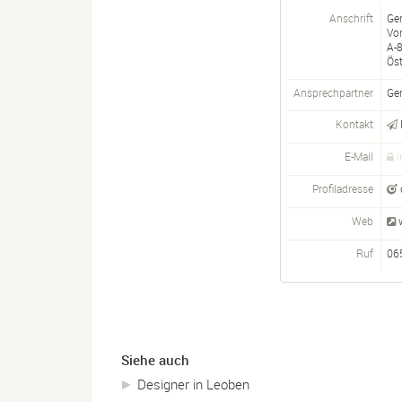
Anschrift
Ger
Vor
A-
Öst
Ansprechpartner
Ger
Kontakt
E-Mail
I
Profiladresse
Web
Ruf
06
Siehe auch
Designer in Leoben