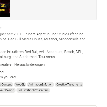
 3D,
tion
r
ner seit 2011. Frühere Agentur- und Studio-Erfahrung
n bei Red Bull Media House, Mutabor, Mindconsole and
den inkludieren Red Bull, AVL, Accenture, Bosch, DFL,
altburg- and Steriermark-Tourismus.
e kreativen Herausforderungen.
on!
n you are!
 Content
WebGL
Animation&Motion
Creative-Treatments
-Air Design
Ilolustration&Characters