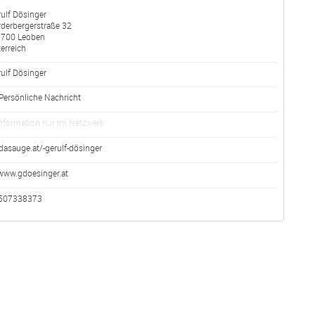
ulf Dösinger
derbergerstraße 32
8700
Leoben
erreich
ulf Dösinger
Persönliche Nachricht
nformation nur im Netzwerk
dasauge.at/-gerulf-dösinger
www.gdoesinger.at
507338373