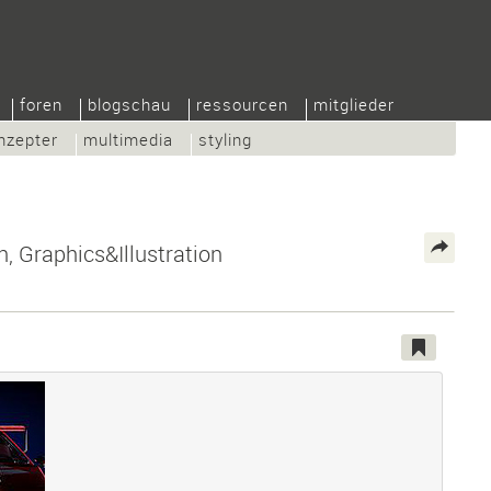
foren
blogschau
ressourcen
mitglieder
nzepter
multimedia
styling
n, Graphics&Illustration