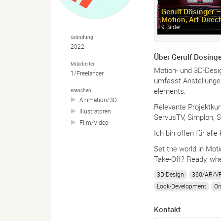
Gerulf Dösinger –
Motion, Art-
Direc
9 Bilder
Gründung
2022
Über Gerulf Dösinge
Mitarbeiter
Motion- und 3D-Desig
1/Freelancer
umfasst Anstellunge
elements.
Branchen
Animation/
3D
Relevante Projektkun
Illustratoren
ServusTV, Simplon, S
Film/
Video
Ich bin offen für all
Set the world in Moti
Take-Off? Ready, whe
3D-Design
360/AR/VR
Look-Development
On
Kontakt