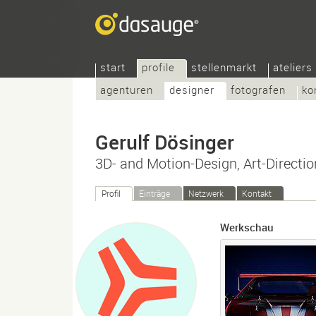
start
profile
stellenmarkt
ateliers
agenturen
designer
fotografen
ko
Gerulf Dösinger
3D- and Motion-Design, Art-Directio
Profil
Einträge
Netzwerk
Kontakt
Werkschau