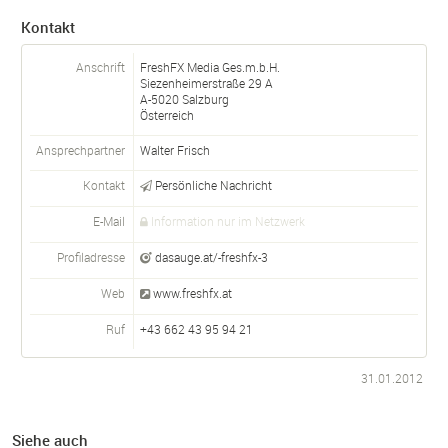
Kontakt
Anschrift
FreshFX Media Ges.m.b.H.
Siezenheimerstraße 29 A
A-
5020
Salzburg
Österreich
Ansprechpartner
Walter Frisch
Kontakt
Persönliche Nachricht
E-Mail
Information nur im Netzwerk
Profiladresse
dasauge.at/-freshfx-3
Web
www.freshfx.at
Ruf
+43 662 43 95 94 21
31.01.2012
Siehe auch