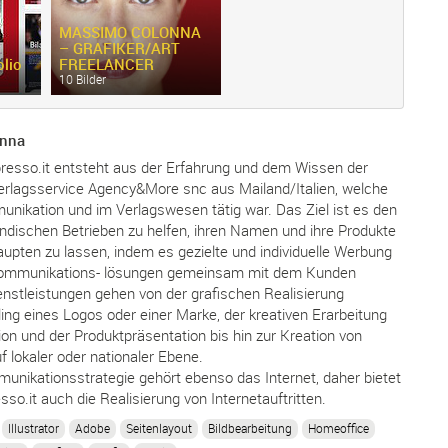
MASSIMO COLONNA
– GRAFIKER/
ART
lio
FREELANCER
10 Bilder
onna
presso.it entsteht aus der Erfahrung und dem Wissen der
rlagsservice Agency&More snc aus Mailand/Italien, welche
nikation und im Verlagswesen tätig war. Das Ziel ist es den
ändischen Betrieben zu helfen, ihren Namen und ihre Produkte
upten zu lassen, indem es gezielte und individuelle Werbung
Kommunikations- lösungen gemeinsam mit dem Kunden
enstleistungen gehen von der grafischen Realisierung
ng eines Logos oder einer Marke, der kreativen Erarbeitung
on und der Produktpräsentation bis hin zur Kreation von
lokaler oder nationaler Ebene.
nikationsstrategie gehört ebenso das Internet, daher bietet
so.it auch die Realisierung von Internetauftritten.
Illustrator
Adobe
Seitenlayout
Bildbearbeitung
Homeoffice