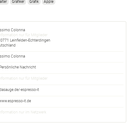
lter
Grafiker
Grafik
Apple
ssimo Colonna
nformation nur für Mitglieder
70771
Leinfelden-Echterdingen
utschland
ssimo
Colonna
Persönliche Nachricht
nformation nur für Mitglieder
dasauge.de/-espresso-it
www.espresso-it.de
nformation nur im Netzwerk