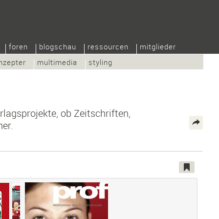
foren
blogschau
ressourcen
mitglieder
nzepter
multimedia
styling
lagsprojekte, ob Zeitschriften,
er.