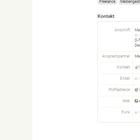
Freelance
Mediengesta
Kontakt
Anschrift
Ma
I
D-
De
Ansprechpartner
Ma
Kontakt
E-Mail
I
Profiladresse
Web
Funk
I