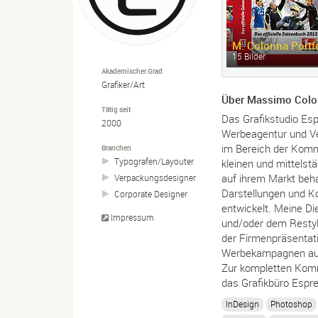
M.
Colonna Portfo
15 Bilder
Akademischer Grad
Grafiker/Art
Über Massimo Col
Tätig seit
Das Grafikstudio Es
2000
Werbeagentur und Ve
im Bereich der Kommu
Branchen
Typografen/
Layouter
kleinen und mittelst
auf ihrem Markt beha
Verpackungsdesigner
Darstellungen und 
Corporate Designer
entwickelt. Meine Di
Impressum
und/oder dem Restyli
der Firmenpräsentati
Werbekampagnen auf 
Zur kompletten Kommu
das Grafikbüro Espres
InDesign
Photoshop