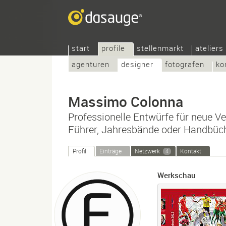
start
profile
stellenmarkt
ateliers
agenturen
designer
fotografen
ko
Massimo Colonna
Professionelle Entwürfe für neue Ver
Führer, Jahresbände oder Handbüch
Profil
Einträge
Netzwerk
Kontakt
4
Werkschau