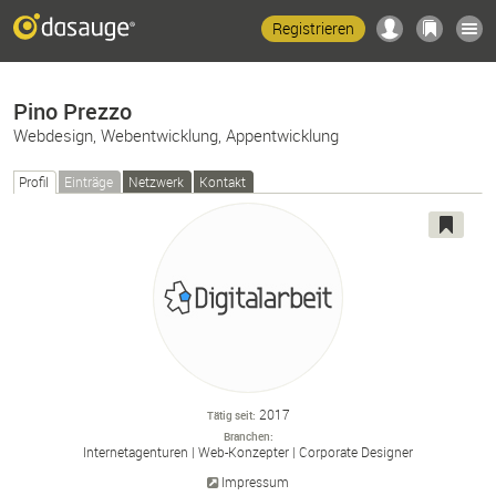
Registrieren
Pino Prezzo
Webdesign, Webentwicklung, Appentwicklung
Profil
Einträge
Netzwerk
Kontakt
2017
Tätig seit
Branchen
Internetagenturen
Web-
Konzepter
Corporate Designer
Impressum