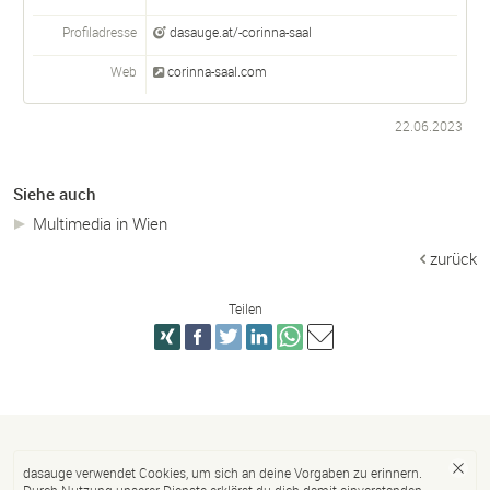
Profiladresse
dasauge.at/-corinna-saal
Web
corinna-saal.com
22.06.2023
Siehe auch
Multimedia in Wien
zurück
Teilen
dasauge verwendet Cookies, um sich an deine Vorgaben zu erinnern.
Durch Nutzung unserer Dienste erklärst du dich damit einverstanden.