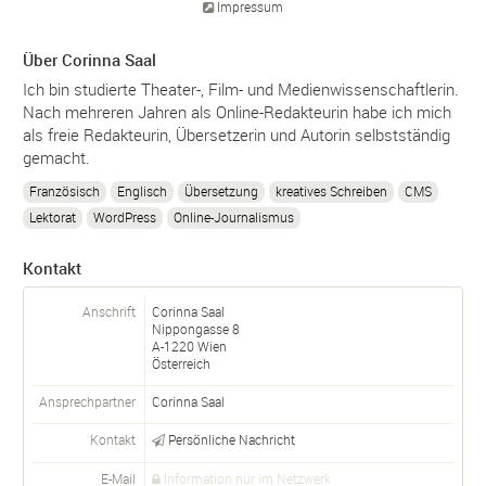
Impressum
Über Corinna Saal
Ich bin studierte Theater-, Film- und Medienwissenschaftlerin.
Nach mehreren Jahren als Online-Redakteurin habe ich mich
als freie Redakteurin, Übersetzerin und Autorin selbstständig
gemacht.
Französisch
Englisch
Übersetzung
kreatives Schreiben
CMS
Lektorat
WordPress
Online-Journalismus
Kontakt
Anschrift
Corinna Saal
Nippongasse 8
A-
1220
Wien
Österreich
Ansprechpartner
Corinna
Saal
Kontakt
Persönliche Nachricht
E-Mail
Information nur im Netzwerk