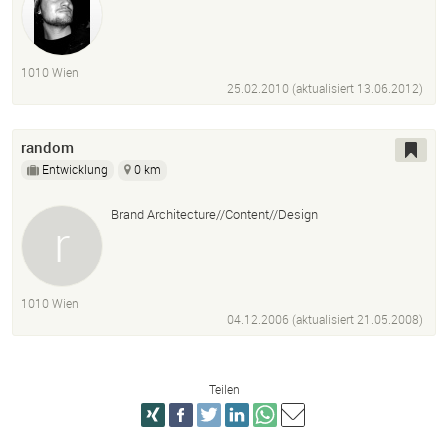
1010 Wien
25.02.2010 (aktualisiert
13.06.2012
)
random
Entwicklung
0 km
Brand Architecture//Content//Design
1010 Wien
04.12.2006 (aktualisiert
21.05.2008
)
Teilen