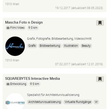
1010 Wien
19.12.2017 (aktualisiert
08.05.2023
)
Mascha Foto n Design
Film/Video
0 km
Grafik, Fotografie, Bildbearbeitung, Videoschnitt
Grafik
Bildbearbeitung
Illustration
Beauty
Fotografie
Layout
Logo
Vektor
Werbegrafik
Printgrafik
Retusche
Screendesign
Videoschnitt
1010 Wien
07.02.2017 (aktualisiert
12.01.2019
)
SQUAREBYTES Interactive Media
Entwicklung
0 km
Spezialist für Architekturvisualisierung
Architekturvisualisierung
Virtuelle Rundgänge
Vr