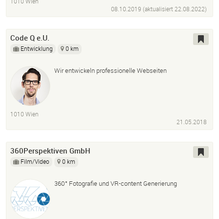
1010 Wien
08.10.2019 (aktualisiert
22.08.2022
)
Code Q e.U.
Entwicklung
0 km
Wir entwickeln professionelle Webseiten
1010 Wien
21.05.2018
360Perspektiven GmbH
Film/Video
0 km
360° Fotografie und VR-content Generierung