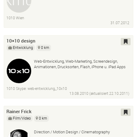
1010 Wien
31.07.2012
10×10 design
Entwicklung
0 km
Web-Entwicklung, Web-Marketing, Screendesign,
Animationen, Drucksorten, Flash, iPhone u. iPad Apps
1010 Skype: web-entwicklung_10x10
13.08.2010 (aktualisiert
22.10.2011
)
Rainer Frick
Film/Video
0 km
Direction / Motion Design / Cinematography