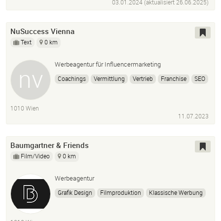
03.01.2024 (aktualisiert
26.06.2025
)
NuSuccess Vienna
Text
0 km
Werbeagentur für Influencermarketing
Coachings
Vermittlung
Vertrieb
Franchise
SEO
Meta Ads
Kanalverwaltung
uvm.
1010 Wien
11.07.2023
Baumgartner & Friends
Film/Video
0 km
Werbeagentur
Grafik Design
Filmproduktion
Klassische Werbung
Markenentwicklung