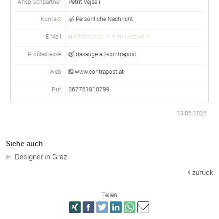
Ansprechpartner
Petrit Vejseli
Kontakt
Persönliche Nachricht
E-Mail
Information nur im Netzwerk
Profiladresse
dasauge.at/-contrapost
Web
www.contrapost.at
Ruf
067761810799
13.06.2025
Siehe auch
Designer in Graz
zurück
Teilen