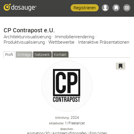
Registrieren
CP Contrapost e.U.
Architekturvisualisierung · Immobilienrendering ·
Produktvisualisierung · Wettbewerbe · Interaktive Präsentationen
Profil
Einträge
Netzwerk
Kontakt
2024
Gründung
1/Freelancer
Mitarbeiter
Branchen
Animation/
3D
Architekturfotografen
Film/
Video