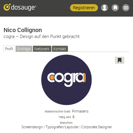
Registrieren
Nico Collignon
cogra – Design auf den Punkt gebracht.
Profil
Einträge
Netzwerk
Kontakt
Pirmasens
Akademischer Grad
8
Tätig seit
Branchen
Screendesign
Typografen/
Layouter
Corporate Designer