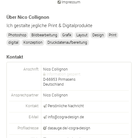
Impressum
Über Nico Collignon
Ich gestalte jegliche Print & Digitalprodukte
Photoshop
Bildbearbeitung
Grafik
Layout
Design
Print
digital
Konzeption
Druckdatenaufbereitung
Kontakt
Anschrift
Nico Collignon
Information gesperrt
D-
66953
Pirmasens
Deutschland
Ansprechpartner
Nico
Collignon
Kontakt
Persönliche Nachricht
E-Mail
info@cogra-design.de
Profiladresse
dasauge.de/-cogra-design