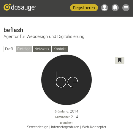
Registrieren
beflash
Agentur für Webdesign und Digitalisierung
Profil
Einträge
Netzwerk
Kontakt
2014
Gründung
2—4
Mitarbeiter
Branchen
Screendesign
Internetagenturen
Web-
Konzepter