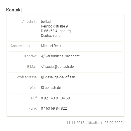
Kontakt
Anschrift
beflash
Remboldstraße 9
D-
86153
Augsburg
Deutschland
Ansprechpartner
Michael Beierl
Kontakt
Persönliche Nachricht
E-Mail
social@beflash.de
Profiladresse
dasauge.de/-bflash
Web
beflash.de
Ruf
0 821 43 01 34 50
Funk
0 163 69 84 822
11.11.2013 (aktualisiert
23.09.2022
)