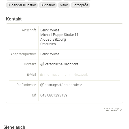
Bildender Künstler
Bildhauer
Maler
Fotografie
Kontakt
Anschrift
Bernd Wiese
Michael Ruppe Straße 11
A-
5026
Salzburg
Österreich
Ansprechpartner
Bernd
Wiese
Kontakt
Persönliche Nachricht
E-Mail
Information nur im Netzwerk
Profiladresse
dasauge.at/-bernd-wiese
Ruf
043 6801293139
12.12.2015
Siehe auch