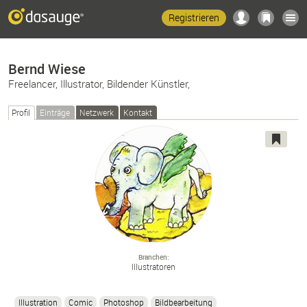
Registrieren
Bernd Wiese
Freelancer, Illustrator, Bildender Künstler,
Profil
Einträge
Netzwerk
Kontakt
Branchen
Illustratoren
Illustration
Comic
Photoshop
Bildbearbeitung