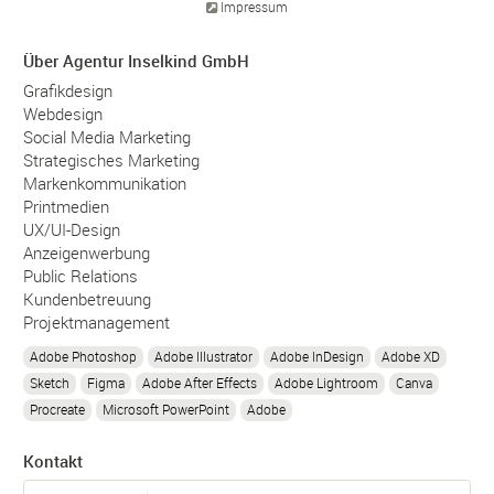
Impressum
Über Agentur Inselkind GmbH
Grafikdesign
Webdesign
Social Media Marketing
Strategisches Marketing
Markenkommunikation
Printmedien
UX/UI-Design
Anzeigenwerbung
Public Relations
Kundenbetreuung
Projektmanagement
Adobe Photoshop
Adobe Illustrator
Adobe InDesign
Adobe XD
Sketch
Figma
Adobe After Effects
Adobe Lightroom
Canva
Procreate
Microsoft PowerPoint
Adobe
Kontakt