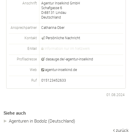
Anschrift
Agentur Inselkind GmbH
Schafgasse 6
D-
88131
Lindau
Deutschland
Ansprechpartner
Catharina Ober
Kontakt
Persönliche Nachricht
E-Mail
Information nur im Netzwerk
Profiladresse
dasauge.de/-agentur-inselkind
Web
agentur-inselkind.de
Ruf
015123452633
01.08.2024
Siehe auch
Agenturen in Bodolz (Deutschland)
zurück