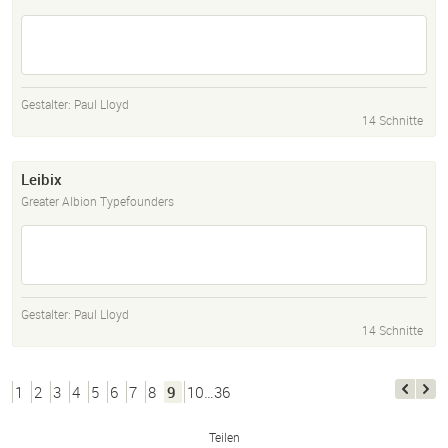
Gestalter:
Paul Lloyd
14 Schnitte
Leibix
Greater Albion Typefounders
Gestalter:
Paul Lloyd
14 Schnitte
1
2
3
4
5
6
7
8
9
10…36
Teilen