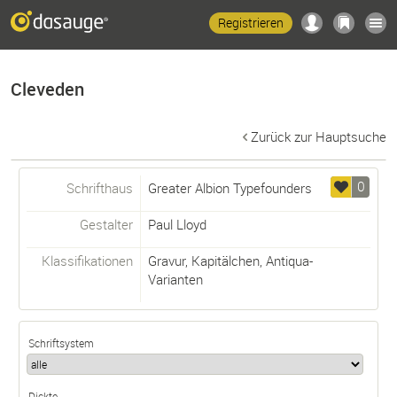
Registrieren
Cleveden
Zurück zur Hauptsuche
0
Schrifthaus
Greater Albion Typefounders
Gestalter
Paul Lloyd
Klassifikationen
Gravur
,
Kapitälchen
,
Antiqua-
Varianten
Schriftsystem
Dickte