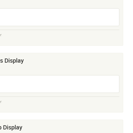
r
s Display
r
b Display