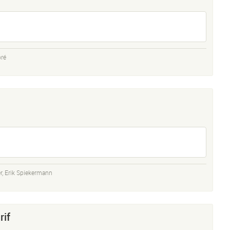
pré
r
,
Erik Spiekermann
rif