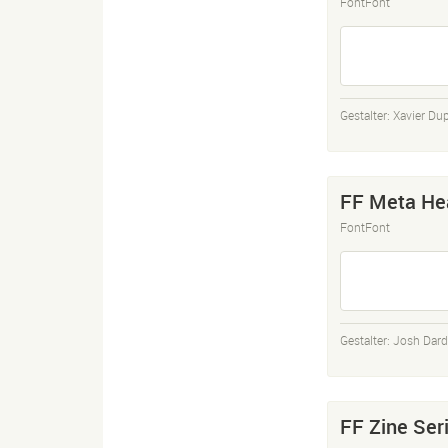
FontFont
Gestalter:
Xavier Du
FF Meta Hea
FontFont
Gestalter:
Josh Dar
FF Zine Seri