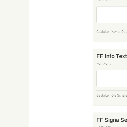
Gestalter:
Xavier Du
FF Info Text
FontFont
Gestalter:
Ole Schäfe
FF Signa Se
FontFont