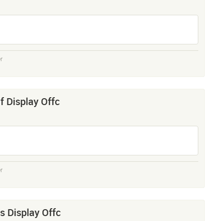
r
f Display Offc
r
s Display Offc