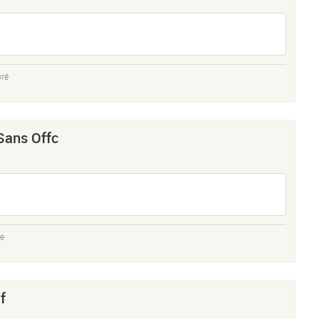
pré
Sans Offc
ke
f