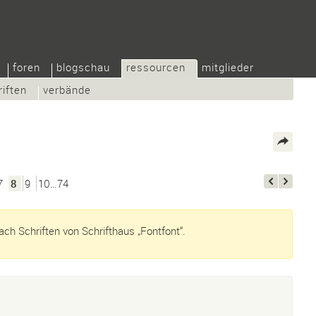
foren
blogschau
ressourcen
mitglieder
riften
verbände
7
8
9
10…74
ch Schriften von Schrifthaus „Fontfont“.