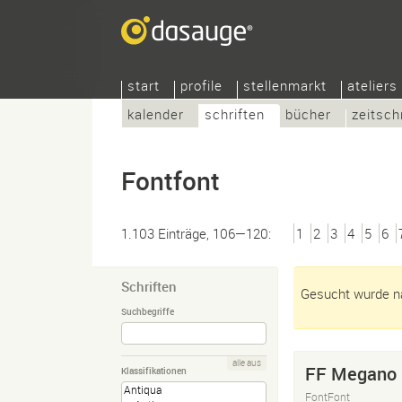
start
profile
stellenmarkt
ateliers
kalender
schriften
bücher
zeitsch
Fontfont
1.103 Einträge, 106—120:
1
2
3
4
5
6
Schriften
Gesucht wurde na
Suchbegriffe
alle aus
FF Megano
Klassifikationen
FontFont