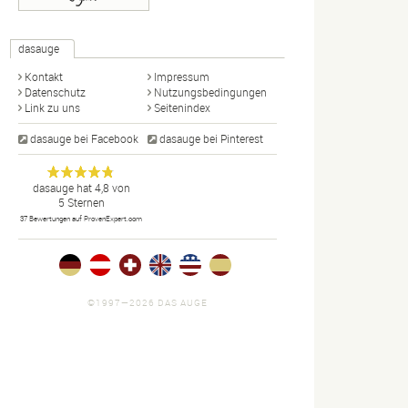
dasauge
Kontakt
Impressum
Datenschutz
Nutzungsbedingungen
Link zu uns
Seitenindex
dasauge bei Facebook
dasauge bei Pinterest
Designer,
dasauge
Anonym
dasauge
hat
4,8
von
5
Sternen
Fotografen,
37
Bewertungen auf ProvenExpert.com
Agenturen,
Portfolios
und Jobs.
©1997—2026 DAS AUGE