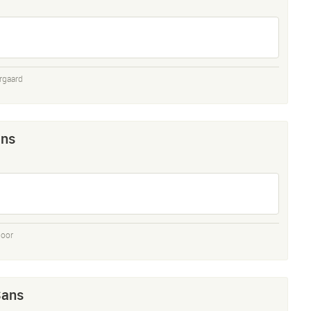
rgaard
ans
joor
Sans