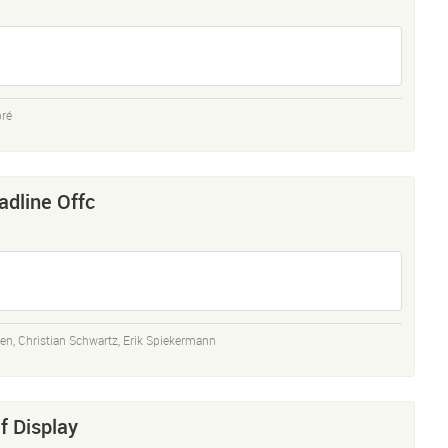
pré
dline Offc
den
,
Christian Schwartz
,
Erik Spiekermann
f Display