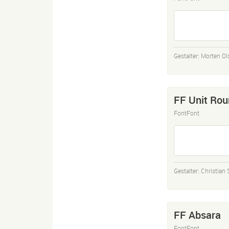
Gestalter:
Morten Ol
FF Unit Rou
FontFont
Gestalter:
Christian
FF Absara
FontFont