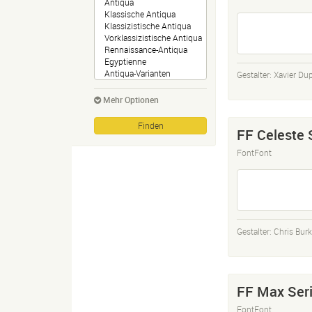
Gestalter:
Xavier Du
Mehr Optionen
FF Celeste 
FontFont
Gestalter:
Chris Bur
FF Max Seri
FontFont