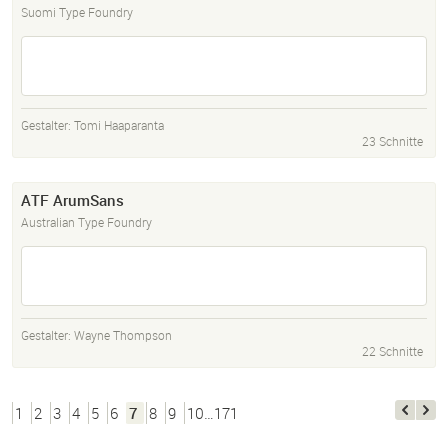
Suomi Type Foundry
Gestalter:
Tomi Haaparanta
23 Schnitte
ATF ArumSans
Australian Type Foundry
Gestalter:
Wayne Thompson
22 Schnitte
1
2
3
4
5
6
7
8
9
10…171