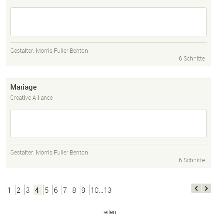
Gestalter:
Morris Fuller Benton
6 Schnitte
Mariage
Creative Alliance
Gestalter:
Morris Fuller Benton
6 Schnitte
1
2
3
4
5
6
7
8
9
10…13
Teilen