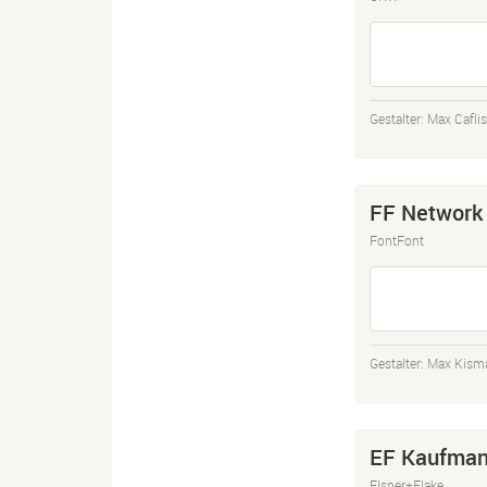
Gestalter:
Max Cafli
FF Network
FontFont
Gestalter:
Max Kism
EF Kaufma
Elsner+Flake