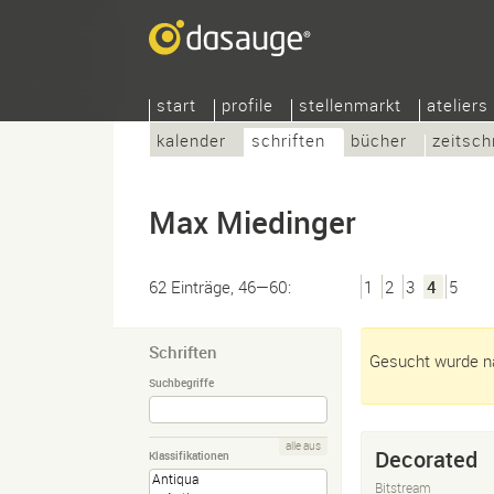
start
profile
stellenmarkt
ateliers
kalender
schriften
bücher
zeitsch
Max Miedinger
62 Einträge, 46—60:
1
2
3
4
5
Schriften
Gesucht wurde na
Suchbegriffe
alle aus
Decorated
Klassifikationen
Bitstream