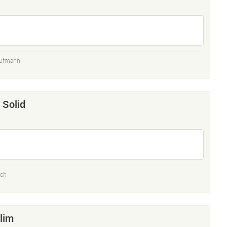
aufmann
 Solid
sch
lim