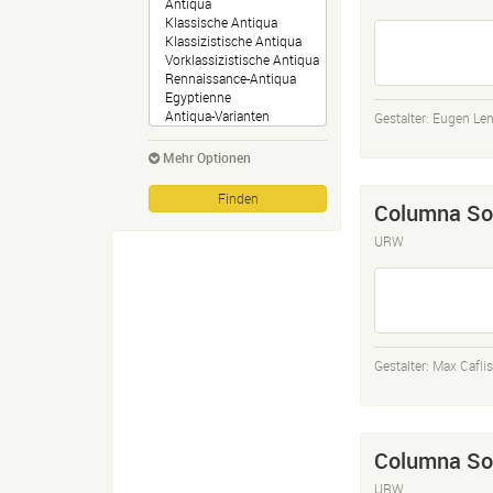
Gestalter:
Eugen Le
Mehr Optionen
Columna Sol
URW
Gestalter:
Max Cafli
Columna So
URW