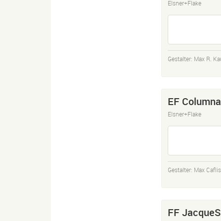
Elsner+Flake
Gestalter:
Max R. K
EF Columna
Elsner+Flake
Gestalter:
Max Cafli
FF JacqueS