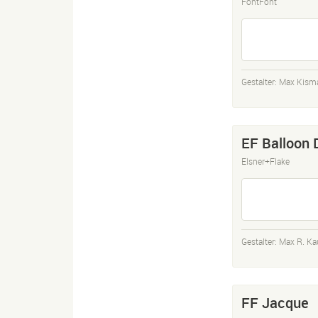
FontFont
Gestalter:
Max Kism
EF Balloon 
Elsner+Flake
Gestalter:
Max R. K
FF Jacque