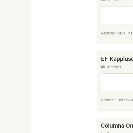
Gestalter:
Max R. K
EF Kapplus
Elsner+Flake
Gestalter:
Karl Max 
Columna On
URW