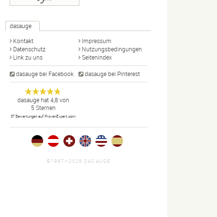
dasauge
Kontakt
Impressum
Datenschutz
Nutzungsbedingungen
Link zu uns
Seitenindex
dasauge bei Facebook
dasauge bei Pinterest
Designer,
dasauge
Anonym
dasauge
hat
4,8
von
5
Sternen
Fotografen,
37
Bewertungen auf ProvenExpert.com
Agenturen,
Portfolios
und Jobs.
©1997—2026 DAS AUGE