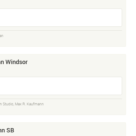
an
n Windsor
n Studio
,
Max R. Kaufmann
nn SB