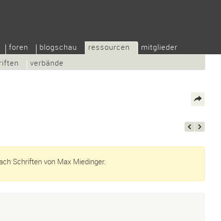
foren
blogschau
ressourcen
mitglieder
riften
verbände
ch Schriften von Max Miedinger.