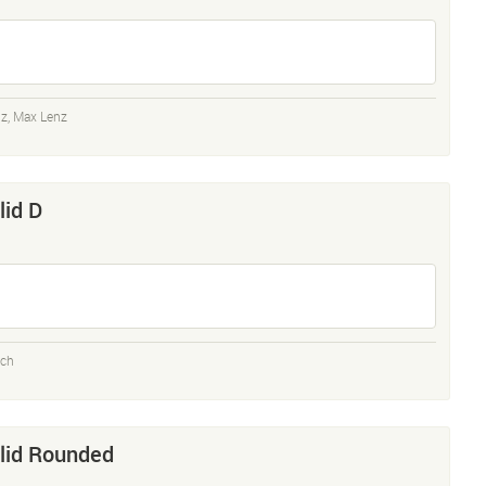
nz
,
Max Lenz
id D
sch
lid Rounded