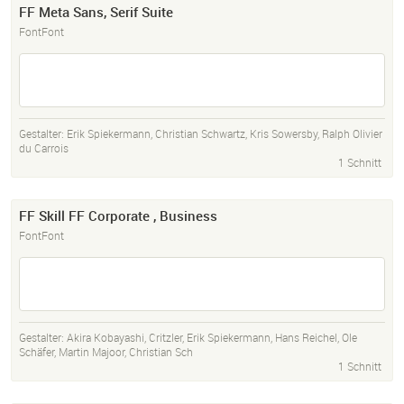
FF Meta Sans, Serif Suite
FontFont
Gestalter:
Erik Spiekermann
,
Christian Schwartz
,
Kris Sowersby
,
Ralph Olivier
du Carrois
1 Schnitt
FF Skill FF Corporate , Business
FontFont
Gestalter:
Akira Kobayashi
,
Critzler
,
Erik Spiekermann
,
Hans Reichel
,
Ole
Schäfer
,
Martin Majoor
,
Christian Sch
1 Schnitt