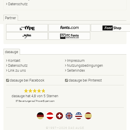
Datenschutz
Partner
dasauge
Kontakt
Impressum
Datenschutz
Nutzungsbedingungen
Link zu uns
Seitenindex
dasauge bei Facebook
dasauge bei Pinterest
Designer,
dasauge
Anonym
dasauge
hat
4,8
von
5
Sternen
Fotografen,
37
Bewertungen auf ProvenExpert.com
Agenturen,
Portfolios
und Jobs.
©1997—2026 DAS AUGE