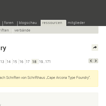
foren
blogschau
ressourcen
mitglieder
riften
verbände
ry
13
14
15
16
17
18
19…171
ch Schriften von Schrifthaus „Cape Arcona Type Foundry“.
y