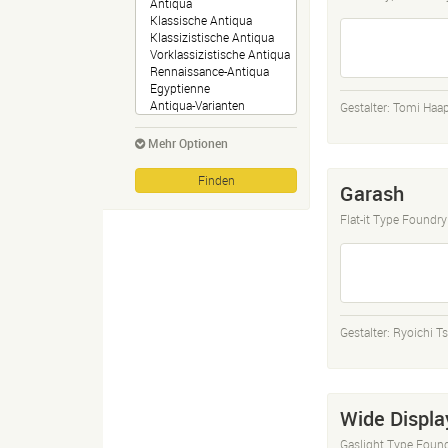
Gestalter:
Tomi Haap
Mehr Optionen
Garash
Flat-it Type Foundry
Gestalter:
Ryoichi T
Wide Displa
Gaslight Type Foun