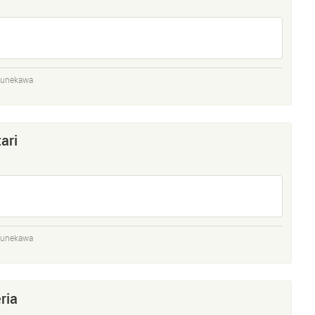
sunekawa
ari
sunekawa
ria