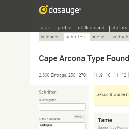
start
profile
stellenmarkt
ateliers
kalender
schriften
bücher
zeitsch
Cape Arcona Type Found
2.560 Einträge, 256—270:
1…9
10
11
12
Schriften
Gesucht wurde na
Suchbegriffe
alle aus
Tame
Klassifikationen
Suomi Type Foundr