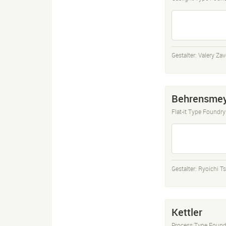
Gestalter:
Valery Zav
Behrensmey
Flat-it Type Foundry
Gestalter:
Ryoichi T
Kettler
Process Type Found