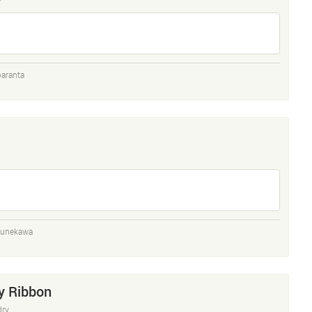
aranta
sunekawa
y Ribbon
dry