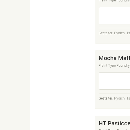
Gestalter:
Ryoichi T
Mocha Matt
Flat-it Type Foundry
Gestalter:
Ryoichi T
HT Pasticce