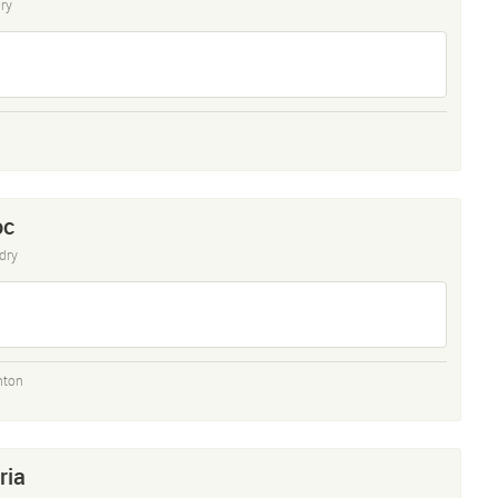
ry
oc
dry
nton
ria