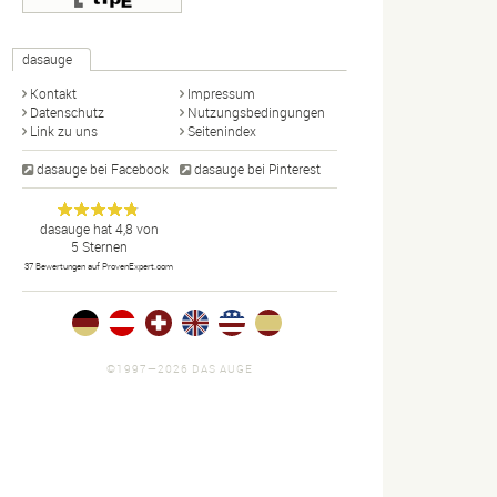
dasauge
Kontakt
Impressum
Datenschutz
Nutzungsbedingungen
Link zu uns
Seitenindex
dasauge bei Facebook
dasauge bei Pinterest
Designer,
dasauge
Anonym
dasauge
hat
4,8
von
5
Sternen
Fotografen,
37
Bewertungen auf ProvenExpert.com
Agenturen,
Portfolios
und Jobs.
©1997—2026 DAS AUGE