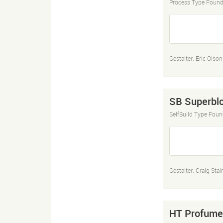
Process Type Found
Gestalter:
Eric Olson
SB Superbl
SelfBuild Type Foun
Gestalter:
Craig Stai
HT Profume