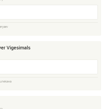
eryaev
er Vigesimals
sunekawa
ry