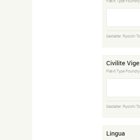
Flat-it Type Foundry
Gestalter:
Ryoichi T
Civilite Vig
Flat-it Type Foundry
Gestalter:
Ryoichi T
Lingua