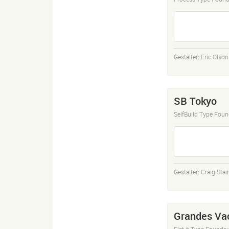
Gestalter:
Eric Olson
SB Tokyo
SelfBuild Type Foun
Gestalter:
Craig Stai
Grandes Va
Flat-it Type Foundry