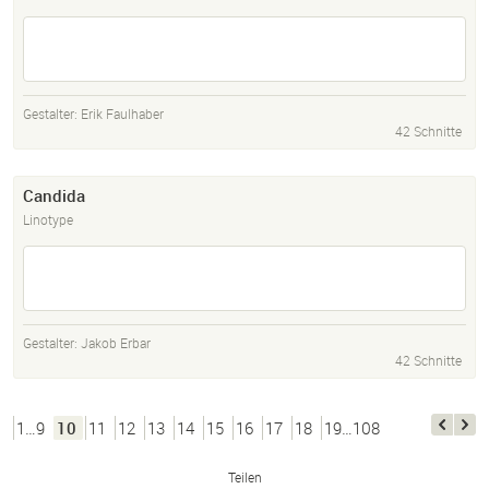
Gestalter:
Erik Faulhaber
42 Schnitte
Candida
Linotype
Gestalter:
Jakob Erbar
42 Schnitte
1…9
10
11
12
13
14
15
16
17
18
19…108
Teilen