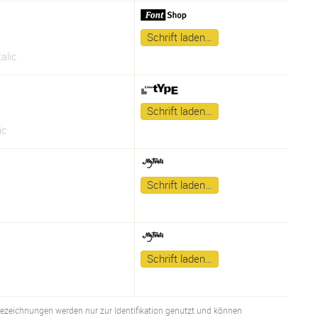
Schrift laden…
talic
Schrift laden…
ic
Schrift laden…
Schrift laden…
bezeichnungen werden nur zur Identifikation genutzt und können