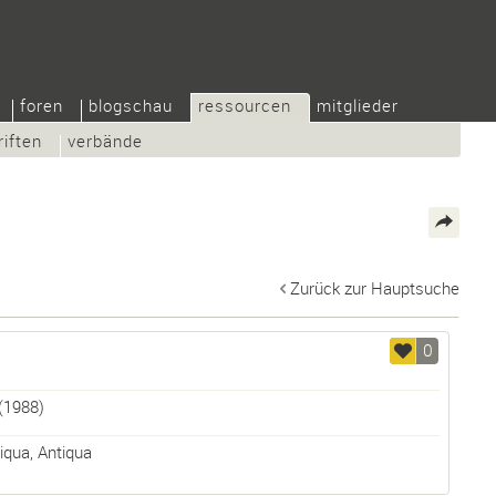
foren
blogschau
ressourcen
mitglieder
riften
verbände
Zurück zur Hauptsuche
0
(1988)
tiqua
,
Antiqua