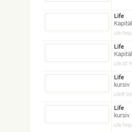
Life
Kapitä
Life Reg
Life
Kapitä
Life SC R
Life
kursiv
Life® Std 
Life
kursiv
Life Regu