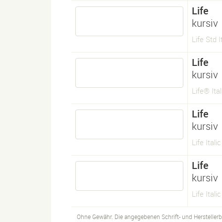
Life
kursiv
Life Std I
Life
kursiv
Life® Ital
Life
kursiv
Life Italic
Life
kursiv
Life Italic
Ohne Gewähr. Die angegebenen Schrift- und Hersteller