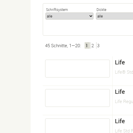
Schriftsystem
Dickte
45 Schnitte, 1—20:
1
2
3
Life
Life® St
Life
Life Regu
Life
Life Std