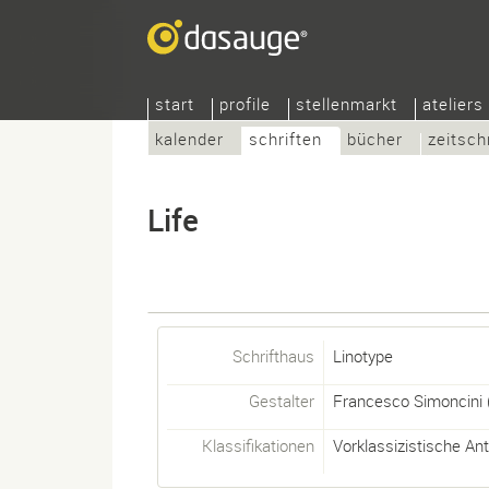
start
profile
stellenmarkt
ateliers
kalender
schriften
bücher
zeitsch
Life
Schrifthaus
Linotype
Gestalter
Francesco Simoncini
Klassifikationen
Vorklassizistische An