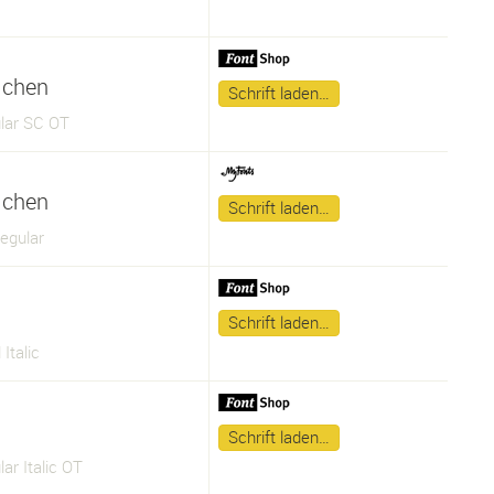
lchen
Schrift laden…
ular SC OT
lchen
Schrift laden…
egular
Schrift laden…
Italic
Schrift laden…
lar Italic OT