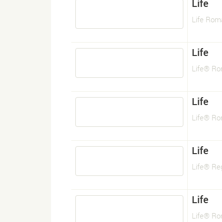
Life
Life Rom
Life
Life® R
Life
Life® R
Life
Life® Re
Life
Life® R