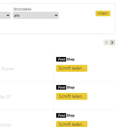
Strichstärke
Schrift laden…
d Roman
Schrift laden…
lar OT
Schrift laden…
 Roman