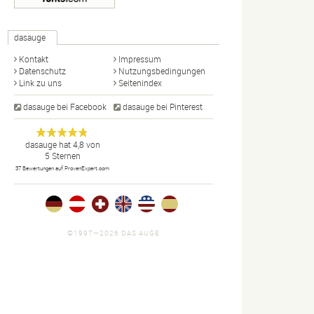
dasauge
Kontakt
Impressum
Datenschutz
Nutzungsbedingungen
Link zu uns
Seitenindex
dasauge bei Facebook
dasauge bei Pinterest
Designer,
dasauge
Anonym
dasauge
hat
4,8
von
5
Sternen
Fotografen,
37
Bewertungen auf ProvenExpert.com
Agenturen,
Portfolios
und Jobs.
©1997—2026 DAS AUGE