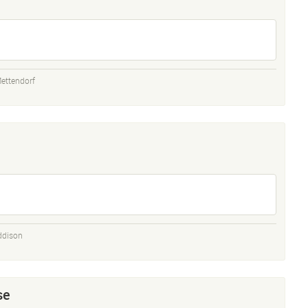
ettendorf
ddison
se