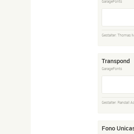
GarageFonts
Gestalter:
Thomas M
Transpond
GarageFonts
Gestalter:
Randall A
Fono Unica