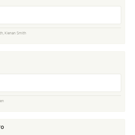
th
,
Kienan Smith
den
ro