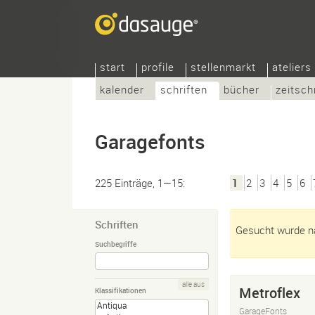
start
profile
stellenmarkt
ateliers
kalender
schriften
bücher
zeitsch
Garagefonts
225 Einträge, 1—15:
1
2
3
4
5
6
Schriften
Gesucht wurde na
Suchbegriffe
alle aus
Metroflex
Klassifikationen
GarageFonts