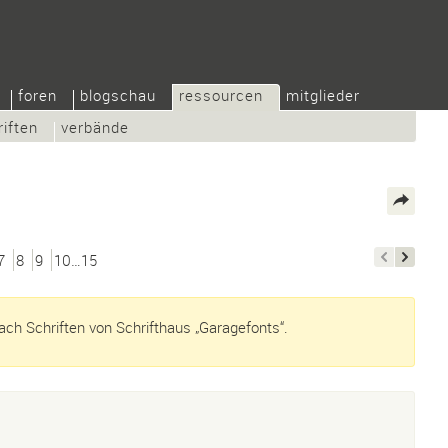
foren
blogschau
ressourcen
mitglieder
riften
verbände
7
8
9
10…15
ch Schriften von Schrifthaus „Garagefonts“.