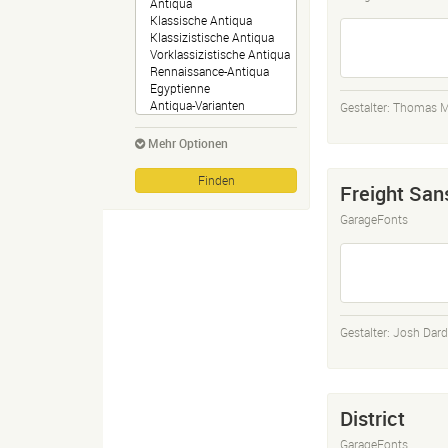
Gestalter:
Thomas M
Mehr Optionen
Freight San
GarageFonts
Gestalter:
Josh Dar
District
GarageFonts