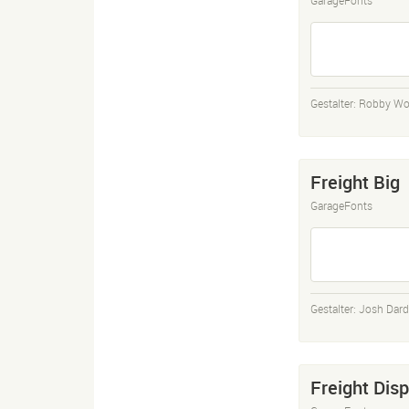
Gestalter:
Robby Wo
Freight Big
GarageFonts
Gestalter:
Josh Dar
Freight Disp