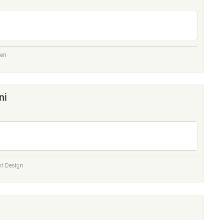
den
ni
t Design