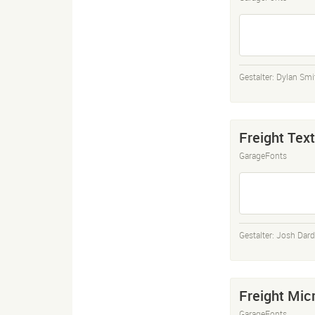
Gestalter:
Dylan Smi
Freight Text
GarageFonts
Gestalter:
Josh Dar
Freight Mic
GarageFonts