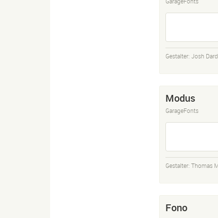
GarageFonts
Gestalter:
Josh Dar
Modus
GarageFonts
Gestalter:
Thomas M
Fono