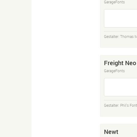
GarageFonts
Gestalter:
Thomas M
Freight Neo
GarageFonts
Gestalter:
Phil's Fon
Newt