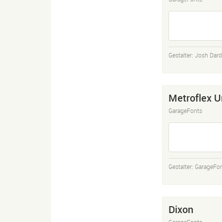
Gestalter:
Josh Dar
Metroflex U
GarageFonts
Gestalter:
GarageFon
Dixon
GarageFonts