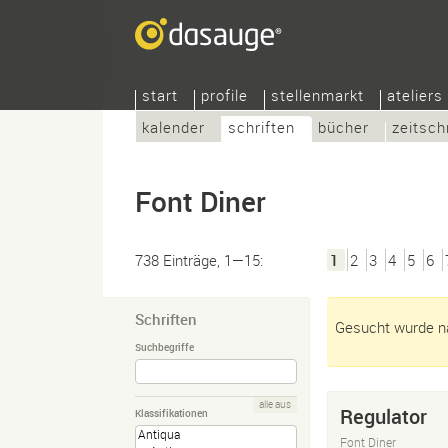
start
profile
stellenmarkt
ateliers
kalender
schriften
bücher
zeitsch
Font Diner
738 Einträge, 1—15:
1
2
3
4
5
6
Schriften
Gesucht wurde na
Suchbegriffe
alle aus
Regulator
Klassifikationen
Font Diner