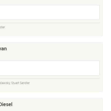
dler
van
islawsky
,
Stuart Sandler
Diesel