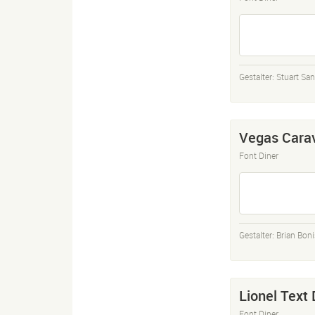
Gestalter:
Stuart San
Vegas Cara
Font Diner
Gestalter:
Brian Bon
Lionel Text 
Font Diner