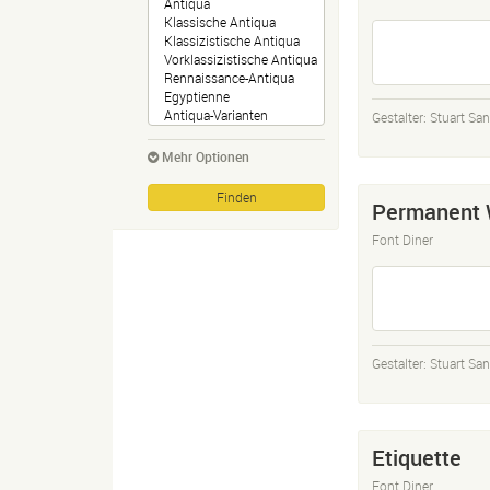
Gestalter:
Stuart San
Mehr Optionen
Permanent
Font Diner
Gestalter:
Stuart San
Etiquette
Font Diner