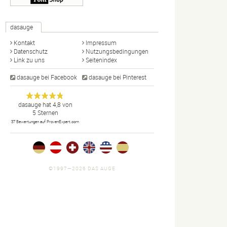
dasauge
Kontakt
Impressum
Datenschutz
Nutzungsbedingungen
Link zu uns
Seitenindex
dasauge bei Facebook
dasauge bei Pinterest
Designer,
dasauge
Anonym
dasauge
hat
4,8
von
5
Sternen
Fotografen,
37
Bewertungen auf ProvenExpert.com
Agenturen,
Portfolios
und Jobs.
©1997—2026 DAS AUGE