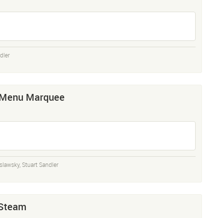
dler
 Menu Marquee
islawsky
,
Stuart Sandler
 Steam