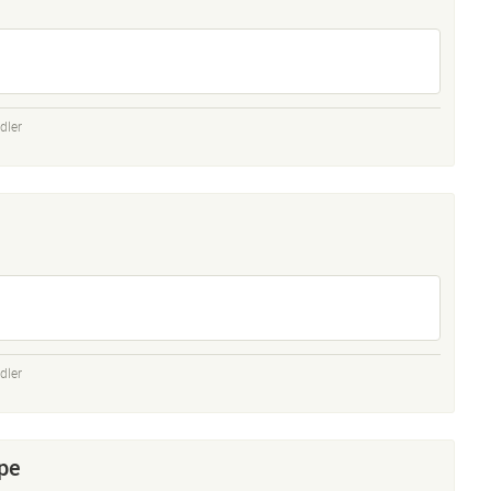
dler
dler
pe