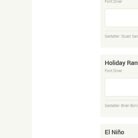
Font Diner
Gestalter:
Stuart San
Holiday Ra
Font Diner
Gestalter:
Brian Bon
El Niño