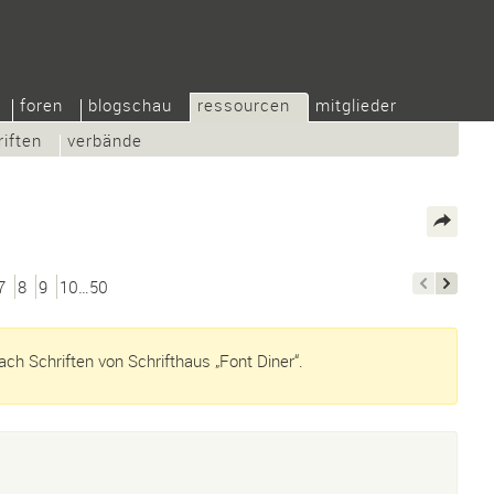
foren
blogschau
ressourcen
mitglieder
riften
verbände
7
8
9
10…50
ch Schriften von Schrifthaus „Font Diner“.