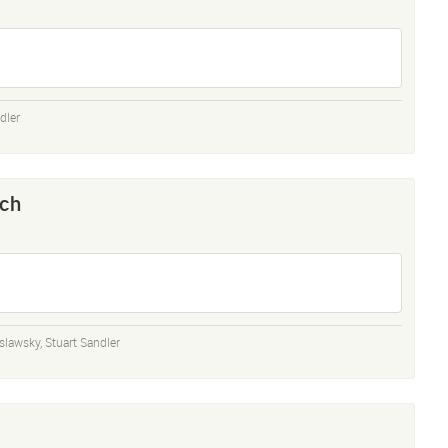
dler
nch
islawsky
,
Stuart Sandler