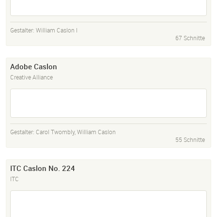
Gestalter:
William Caslon I
67 Schnitte
Adobe Caslon
Creative Alliance
Gestalter:
Carol Twombly
,
William Caslon
55 Schnitte
ITC Caslon No. 224
ITC