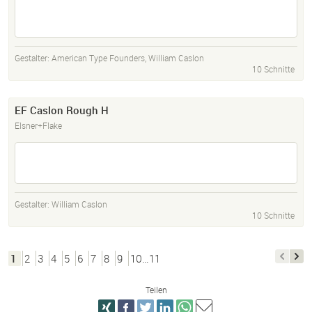
Gestalter:
American Type Founders
,
William Caslon
10 Schnitte
EF Caslon Rough H
Elsner+Flake
Gestalter:
William Caslon
10 Schnitte
1
2
3
4
5
6
7
8
9
10…11
Teilen