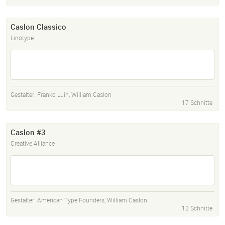
Caslon Classico
Linotype
Gestalter:
Franko Luin
,
William Caslon
17 Schnitte
Caslon #3
Creative Alliance
Gestalter:
American Type Founders
,
William Caslon
12 Schnitte