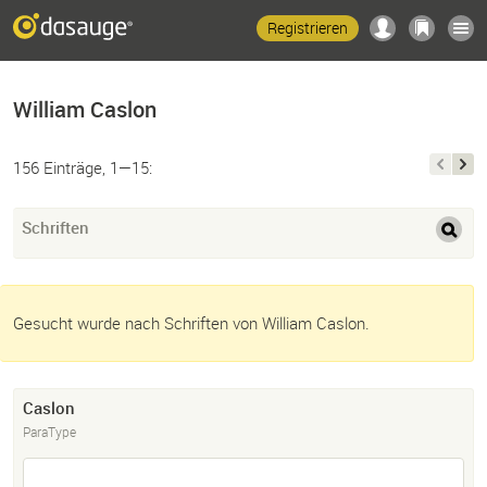
Registrieren
William Caslon
156 Einträge, 1—15:
Schriften
Gesucht wurde nach Schriften von William Caslon.
Caslon
ParaType