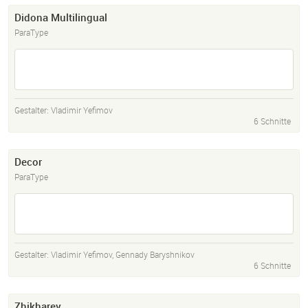
Didona Multilingual
ParaType
Gestalter:
Vladimir Yefimov
6 Schnitte
Decor
ParaType
Gestalter:
Vladimir Yefimov
,
Gennady Baryshnikov
6 Schnitte
Zhikharev